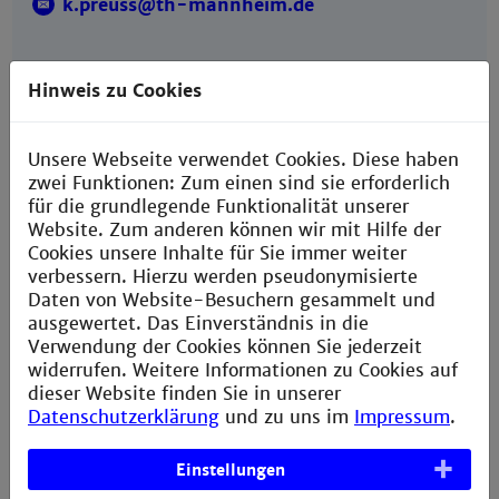
k.preuss@th-mannheim.de
Hinweis zu Cookies
Sprechzeiten
Unsere Webseite verwendet Cookies. Diese haben
nach Vereinbarung
zwei Funktionen: Zum einen sind sie erforderlich
für die grundlegende Funktionalität unserer
Website. Zum anderen können wir mit Hilfe der
Cookies unsere Inhalte für Sie immer weiter
verbessern. Hierzu werden pseudonymisierte
Daten von Website-Besuchern gesammelt und
ausgewertet. Das Einverständnis in die
Verwendung der Cookies können Sie jederzeit
Prof. Dr. Dennis Gövert
widerrufen. Weitere Informationen zu Cookies auf
dieser Website finden Sie in unserer
Building G, Room 226
Datenschutzerklärung
und zu uns im
Impressum
.
+49 621 292-6821
+49 621 292-6420
Einstellungen
d.goevert@th-mannheim.de