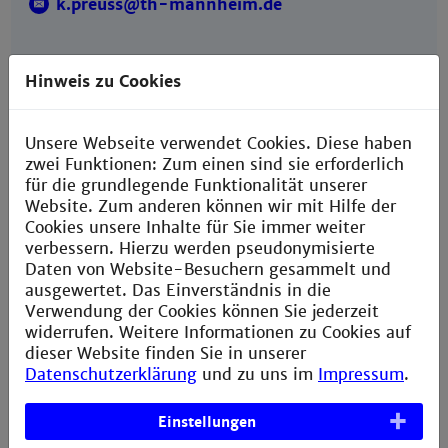
k.preuss@th-mannheim.de
Hinweis zu Cookies
Sprechzeiten
Unsere Webseite verwendet Cookies. Diese haben
nach Vereinbarung
zwei Funktionen: Zum einen sind sie erforderlich
für die grundlegende Funktionalität unserer
Website. Zum anderen können wir mit Hilfe der
Cookies unsere Inhalte für Sie immer weiter
verbessern. Hierzu werden pseudonymisierte
Daten von Website-Besuchern gesammelt und
ausgewertet. Das Einverständnis in die
Verwendung der Cookies können Sie jederzeit
Prof. Dr. Dennis Gövert
widerrufen. Weitere Informationen zu Cookies auf
dieser Website finden Sie in unserer
Building G, Room 226
Datenschutzerklärung
und zu uns im
Impressum
.
+49 621 292-6821
+49 621 292-6420
Einstellungen
d.goevert@th-mannheim.de