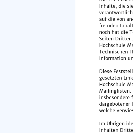
Inhalte, die s
verantwortlich
auf die von an
fremden Inhal
noch hat die 
Seiten Dritter
Hochschule Ma
Technischen H
Information u
Diese Feststel
gesetzten Link
Hochschule Ma
Mailinglisten.
insbesondere f
dargebotener I
welche verwie
Im Übrigen ide
Inhalten Dritt