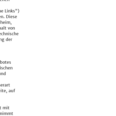
ne Links")
en. Diese
nheim,
alt von
Technische
ng der
ebotes
ischen
und
erart
ite, auf
t mit
ernimmt