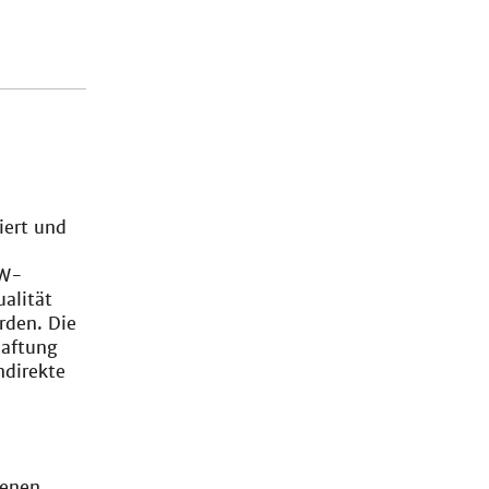
iert und
WW-
ualität
rden. Die
Haftung
ndirekte
genen