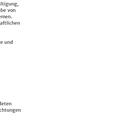
ltigung,
abe von
emen.
aftlichen
te und
deten
ichtungen