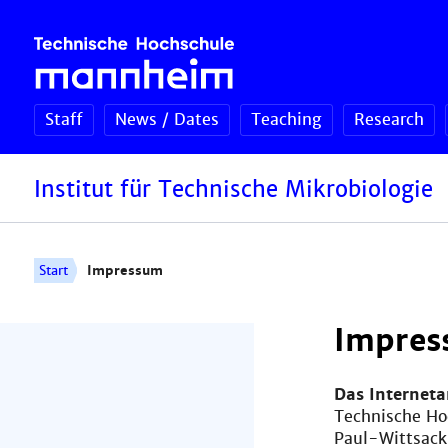
Staff
News / Dates
Teaching
Research
Institut für Technische Mikrobiologie
Start
Impressum
Impres
Das Internet
Technische H
Paul-Wittsack