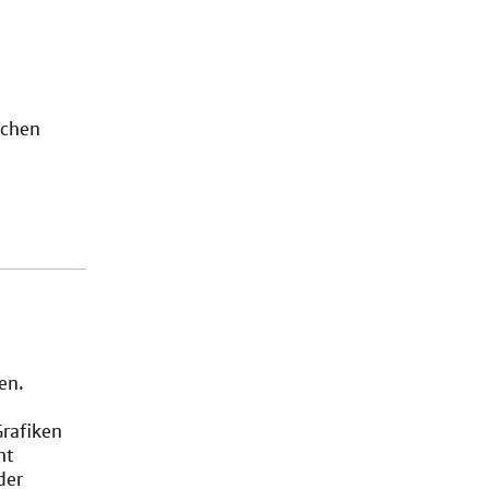
ichen
en.
Grafiken
ht
der