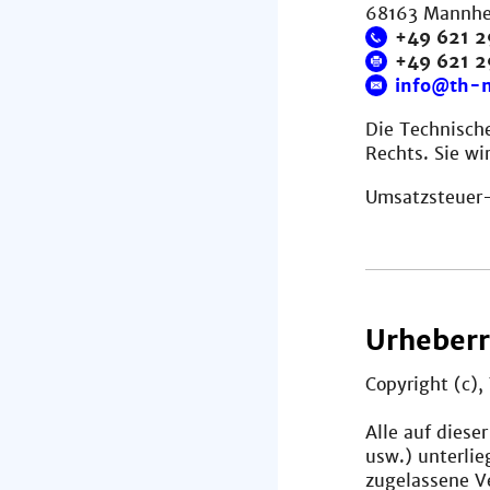
68163 Mannh
+49 621 2
+49 621 
info@th-
Die Technisch
Rechts. Sie wi
Umsatzsteuer-
Urheberr
Copyright (c)
Alle auf diese
usw.) unterli
zugelassene V