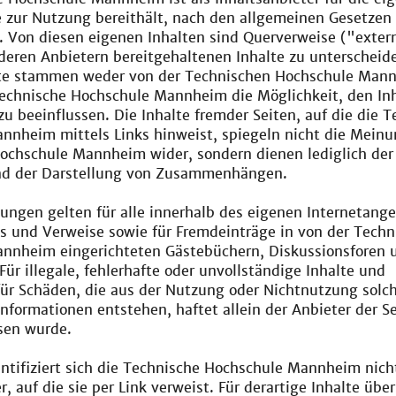
ie zur Nutzung bereithält, nach den allgemeinen Gesetzen
. Von diesen eigenen Inhalten sind Querverweise ("exter
deren Anbietern bereitgehaltenen Inhalte zu unterscheid
te stammen weder von der Technischen Hochschule Man
Technische Hochschule Mannheim die Möglichkeit, den Inh
 zu beeinflussen. Die Inhalte fremder Seiten, auf die die 
nnheim mittels Links hinweist, spiegeln nicht die Meinu
ochschule Mannheim wider, sondern dienen lediglich der
nd der Darstellung von Zusammenhängen.
lungen gelten für alle innerhalb des eigenen Internetang
s und Verweise sowie für Fremdeinträge in von der Techn
nnheim eingerichteten Gästebüchern, Diskussionsforen 
 Für illegale, fehlerhafte oder unvollständige Inhalte und
ür Schäden, die aus der Nutzung oder Nichtnutzung solch
nformationen entstehen, haftet allein der Anbieter der Se
sen wurde.
ntifiziert sich die Technische Hochschule Mannheim nich
er, auf die sie per Link verweist. Für derartige Inhalte üb