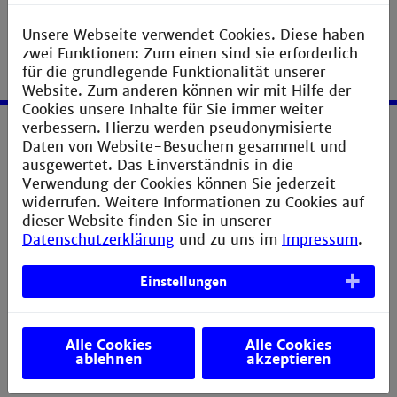
Unsere Webseite verwendet Cookies. Diese haben
zwei Funktionen: Zum einen sind sie erforderlich
für die grundlegende Funktionalität unserer
Website. Zum anderen können wir mit Hilfe der
Cookies unsere Inhalte für Sie immer weiter
verbessern. Hierzu werden pseudonymisierte
Daten von Website-Besuchern gesammelt und
Service
ausgewertet. Das Einverständnis in die
Verwendung der Cookies können Sie jederzeit
Impressum
widerrufen. Weitere Informationen zu Cookies auf
Erklärung zur Barrierefreiheit
dieser Website finden Sie in unserer
Datenschutzerklärung
und zu uns im
Impressum
.
Datenschutzerklärung
Sitemap
Einstellungen
Anfahrt
Verbesserungsvorschlag melden
Alle Cookies
Alle Cookies
ablehnen
akzeptieren