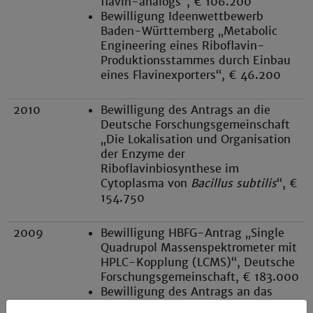
flavin-analogs“, € 106.200
Bewilligung Ideenwettbewerb
Baden-Württemberg „Metabolic
Engineering eines Riboflavin-
Produktionsstammes durch Einbau
eines Flavinexporters“, € 46.200
2010
Bewilligung des Antrags an die
Deutsche Forschungsgemeinschaft
„Die Lokalisation und Organisation
der Enzyme der
Riboflavinbiosynthese im
Cytoplasma von
Bacillus subtilis
“, €
154.750
2009
Bewilligung HBFG-Antrag „Single
Quadrupol Massenspektrometer mit
HPLC-Kopplung (LCMS)“, Deutsche
Forschungsgemeinschaft, € 183.000
Bewilligung des Antrags an das
Bundesministerium für Bildung und