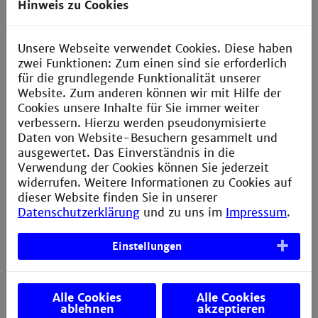
Hinweis zu Cookies
Forschung „Genomweite Analyse
von Zielmolekülen für
Antimetaboliten: Entwicklung eines
Unsere Webseite verwendet Cookies. Diese haben
in vivo
Testsystems“, € 253.187
zwei Funktionen: Zum einen sind sie erforderlich
Bewilligung des Antrags an das
für die grundlegende Funktionalität unserer
Bundesministerium für Bildung und
Website. Zum anderen können wir mit Hilfe der
Forschung „Pyrosequenzierung des
Cookies unsere Inhalte für Sie immer weiter
Genoms von
Streptomyces
verbessern. Hierzu werden pseudonymisierte
davawensis
“, € 266.187
Daten von Website-Besuchern gesammelt und
ausgewertet. Das Einverständnis in die
2008
ewilligung Konanz-
Verwendung der Cookies können Sie jederzeit
Promotionsstipendium,
widerrufen. Weitere Informationen zu Cookies auf
„Roseoflavin Biosynthese in
dieser Website finden Sie in unserer
Streptomyces davawensis
“, €
Datenschutzerklärung
und zu uns im
Impressum
.
80.000
Bewilligung des Antrags an die
Einstellungen
Landesstiftung Baden-
Württemberg, „RNA-basierte
Schalter (riboswitches)“, € 55.000
Alle Cookies
Alle Cookies
ablehnen
akzeptieren
2007
Bewilligung des Antrags an die